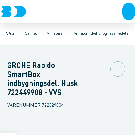
Rør & fittings
Toiletter, sæder og cisterner
Køkken armaturer
Pressfittings & rør
Håndvask armaturer
Vaske
Kuglehaner & ventiler
Armaturer
Termostatarmaturer
Brusere
Baderum
Afløb 
VVS
Sanitet
Armaturer
Armatur tilbehør og reservedele
GROHE Rapido
SmartBox
indbygningsdel. Husk
722449908 - VVS
VARENUMMER
722329004