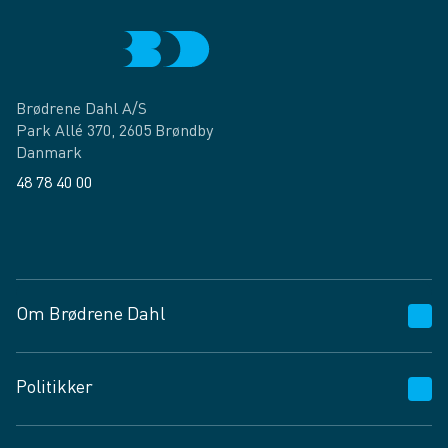
Brødrene Dahl A/S
Park Allé 370, 2605 Brøndby
Danmark
48 78 40 00
Facebook
LinkedIn
Om Brødrene Dahl
Kundeservice
Politikker
Vagttelefon 30 10 89 89
Spørgsmål og svar
Salgs- og leveringsbetingelser