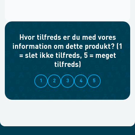
Hvor tilfreds er du med vores
information om dette produkt? (1
= slet ikke tilfreds, 5 = meget
tilfreds)
1
2
3
4
5