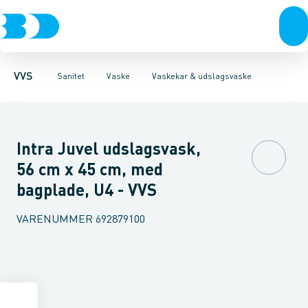
Rør & fittings
Toiletter, sæder og cisterner
Køkkenvaske
Håndvaske
Pressfittings & rør
Stålhåndvaske
Vaske
Kuglehaner & ventiler
Armaturer
Vaskerender
Brusere
Vaskekar 
Baderum
Afløb 
VVS
Sanitet
Vaske
Vaskekar & udslagsvaske
Intra Juvel udslagsvask,
56 cm x 45 cm, med
bagplade, U4 - VVS
VARENUMMER
692879100