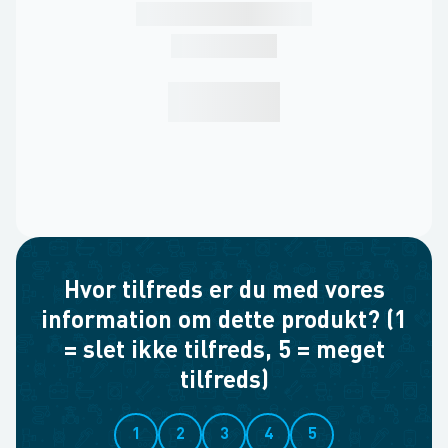
Hvor tilfreds er du med vores
information om dette produkt? (1
= slet ikke tilfreds, 5 = meget
tilfreds)
1
2
3
4
5