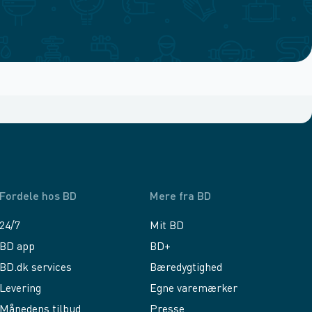
Fordele hos BD
Mere fra BD
24/7
Mit BD
BD app
BD+
BD.dk services
Bæredygtighed
Levering
Egne varemærker
Månedens tilbud
Presse