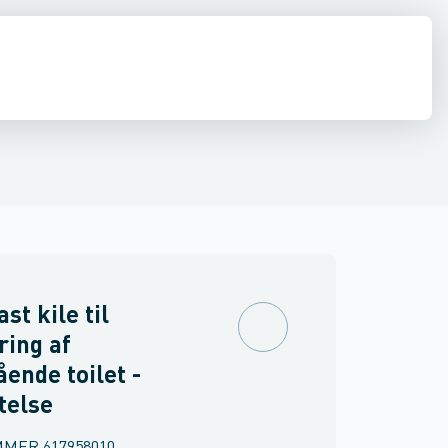
& Clips
de
Beslag
Vindseltråd
Låse & dørbeslag
Anden befæstelse
st kile til
ing af
ående toilet -
telse