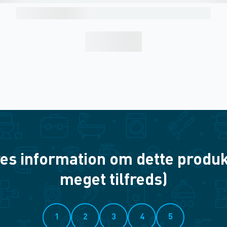
es information om dette produkt? 
meget tilfreds)
1
2
3
4
5