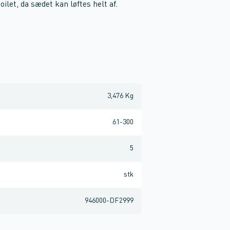
ilet, da sædet kan løftes helt af.
3,476 Kg
61-300
5
stk
946000-DF2999