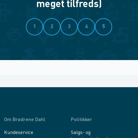
meget tilfreds)
1
2
3
4
5
Om Brødrene Dahl
Politikker
Kundeservice
Salgs- og