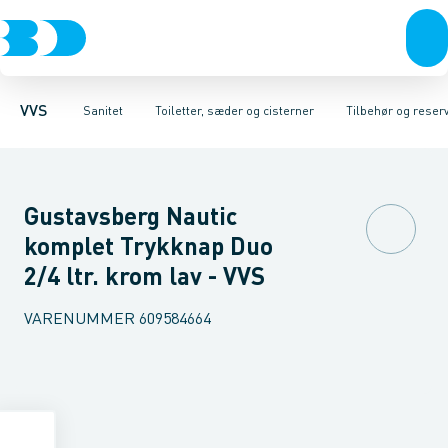
Rør & fittings
Toiletter, sæder og cisterner
Gulvstående toiletter
Pressfittings & rør
Væghængte skåle
Vaske
Kuglehaner & ventiler
Armaturer
Væghængte toiletter
Brusere
Baderum
Afløb 
D
VVS
Sanitet
Toiletter, sæder og cisterner
Tilbehør og reserve
Gustavsberg Nautic
komplet Trykknap Duo
2/4 ltr. krom lav - VVS
VARENUMMER
609584664