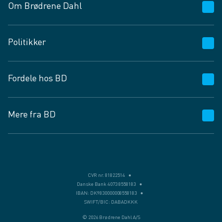
Om Brødrene Dahl
Kundeservice
Politikker
Vagttelefon 30 10 89 89
Spørgsmål og svar
Salgs- og leveringsbetingelser
Fordele hos BD
Job og karriere
Privatlivspolitik
Fødevarekontrolrapport
Cookies
24/7
Mere fra BD
Vilkår og betingelser
BD app
BD.dk services
Mit BD
Levering
BD+
Månedens tilbud
Bæredygtighed
CVR nr. 81822514
Danske Bank 4073 8558183
Egne varemærker
IBAN: DK9830000008558183
SWIFT/BIC: DABADKKK
Presse
© 2026 Brødrene Dahl A/S