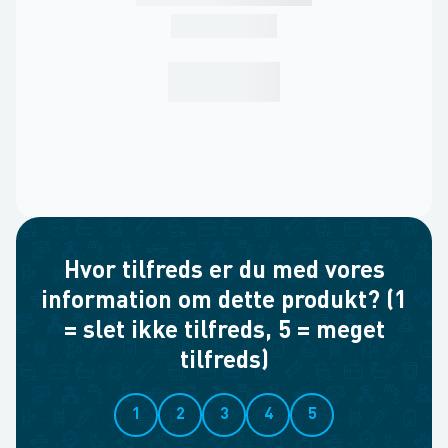
Hvor tilfreds er du med vores
information om dette produkt? (1
= slet ikke tilfreds, 5 = meget
tilfreds)
1
2
3
4
5