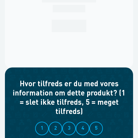
Hvor tilfreds er du med vores
information om dette produkt? (1
= slet ikke tilfreds, 5 = meget
tilfreds)
1
2
3
4
5