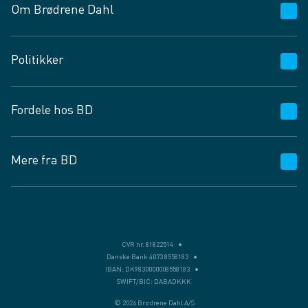
Om Brødrene Dahl
Kundeservice
Politikker
Vagttelefon 30 10 89 89
Spørgsmål og svar
Salgs- og leveringsbetingelser
Fordele hos BD
Job og karriere
Privatlivspolitik
Fødevarekontrolrapport
Cookies
24/7
Mere fra BD
Vilkår og betingelser
BD app
BD.dk services
Mit BD
Levering
BD+
Månedens tilbud
Bæredygtighed
CVR nr. 81822514
Danske Bank 4073 8558183
Egne varemærker
IBAN: DK9830000008558183
SWIFT/BIC: DABADKKK
Presse
© 2026 Brødrene Dahl A/S