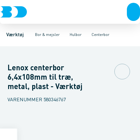
Akku- & elværktøj
Murbor
Hulbor til Stål
Hammerbor
Hulbor til Byggematerialer
Håndværktøj
Metalbor
Hulbor
Rørværktøj
Diamantbor
Special hulbor
Bits & toppe
Træbor
Bor &
Huls
Spec
Værktøj
Bor & mejsler
Hulbor
Centerbor
Lenox centerbor
6,4x108mm til træ,
metal, plast - Værktøj
VARENUMMER
580346767