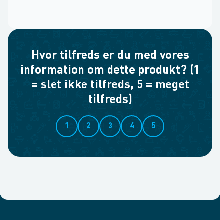
Hvor tilfreds er du med vores
information om dette produkt? (1
= slet ikke tilfreds, 5 = meget
tilfreds)
1
2
3
4
5