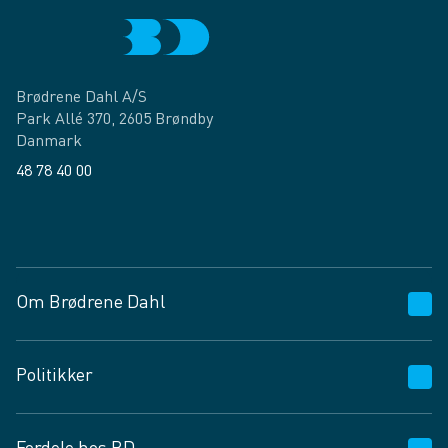
Brødrene Dahl A/S
Park Allé 370, 2605 Brøndby
Danmark
48 78 40 00
Facebook
LinkedIn
Om Brødrene Dahl
Kundeservice
Politikker
Vagttelefon 30 10 89 89
Spørgsmål og svar
Salgs- og leveringsbetingelser