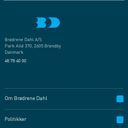
Brødrene Dahl A/S
Park Allé 370, 2605 Brøndby
Danmark
48 78 40 00
Facebook
LinkedIn
Om Brødrene Dahl
Kundeservice
Politikker
Vagttelefon 30 10 89 89