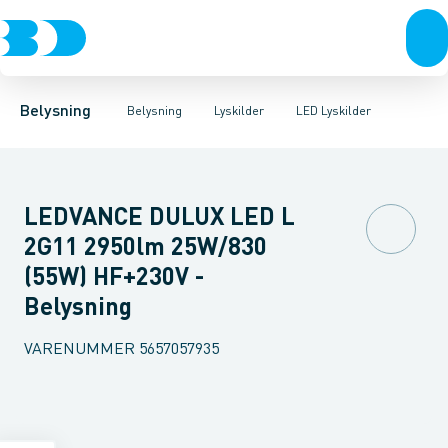
Belysning
Lyskilder
LED Lyskilder
Belysningsarmaturer
Lysrør
UV-Lampe
Lysstyring
Metalhalogen udladningslampe
Tilbehør til belysni
Belysning
Belysning
Lyskilder
LED Lyskilder
LEDVANCE DULUX LED L
2G11 2950lm 25W/830
(55W) HF+230V -
Belysning
VARENUMMER
5657057935