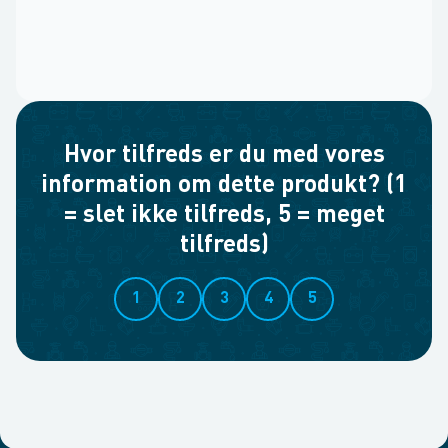
Hvor tilfreds er du med vores
information om dette produkt? (1
= slet ikke tilfreds, 5 = meget
tilfreds)
1
2
3
4
5