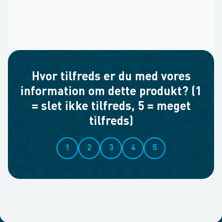
Hvor tilfreds er du med vores
information om dette produkt? (1
= slet ikke tilfreds, 5 = meget
tilfreds)
1
2
3
4
5