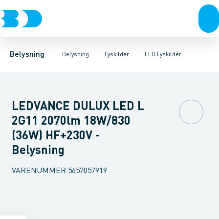
Belysning
Lyskilder
LED Lyskilder
Belysningsarmaturer
Lysrør
UV-Lampe
Lysstyring
Metalhalogen udladningslampe
Tilbehør til belysni
Belysning
Belysning
Lyskilder
LED Lyskilder
LEDVANCE DULUX LED L
2G11 2070lm 18W/830
(36W) HF+230V -
Belysning
VARENUMMER
5657057919