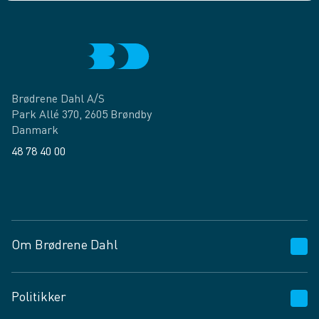
Brødrene Dahl A/S
Park Allé 370, 2605 Brøndby
Danmark
48 78 40 00
Facebook
LinkedIn
Om Brødrene Dahl
Kundeservice
Politikker
Vagttelefon 30 10 89 89