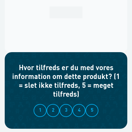
Hvor tilfreds er du med vores
information om dette produkt? (1
= slet ikke tilfreds, 5 = meget
tilfreds)
1
2
3
4
5