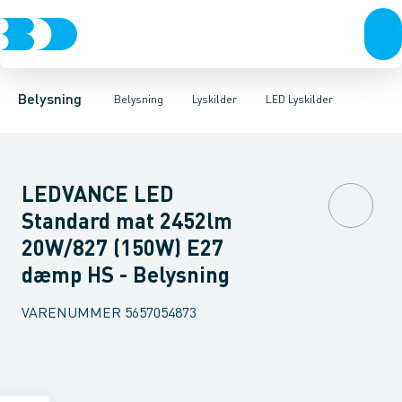
Belysning
Lyskilder
LED Lyskilder
Belysningsarmaturer
Lysrør
UV-Lampe
Lysstyring
Metalhalogen udladningslampe
Tilbehør til belysni
Belysning
Belysning
Lyskilder
LED Lyskilder
LEDVANCE LED
Standard mat 2452lm
20W/827 (150W) E27
dæmp HS - Belysning
VARENUMMER
5657054873