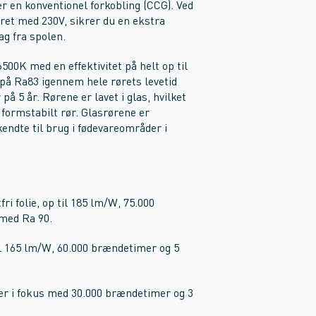
 en konventionel forkobling (CCG). Ved
øret med 230V, sikrer du en ekstra
ag fra spolen.
500K med en effektivitet på helt op til
på Ra83 igennem hele rørets levetid
å 5 år. Rørene er lavet i glas, hvilket
t formstabilt rør. Glasrørene er
kendte til brug i fødevareområder i
ri folie, op til 185 lm/W, 75.000
 med Ra 90.
 165 lm/W, 60.000 brændetimer og 5
er i fokus med 30.000 brændetimer og 3