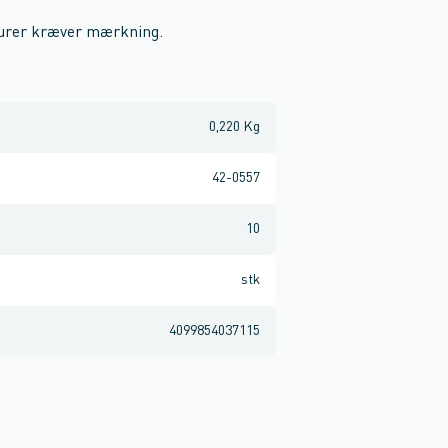
turer kræver mærkning.
0,220 Kg
42-0557
10
stk
4099854037115