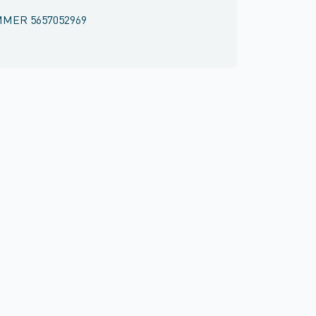
MMER
5657052969