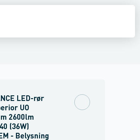
llampe
Specialvarer for lyskilder
NCE LED-rør
erior UO
m 2600lm
40 (36W)
EM - Belysning