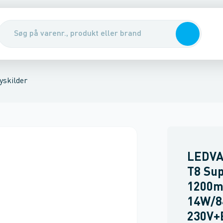
lampe uden reflektor
lysning
Højtryknatiumlampe
Indikations- og signa
yskilder
LEDVA
T8 Sup
1200m
14W/8
230V+