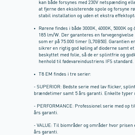
kan både forsynes med 230V netspænding eller
at fjerne den eksisterende spole og forsyne r
stabil installation og uden et ekstra effektopt
Rørene findes i både 3000K, 4000K, 5000K og 6
185 lm/W. Der garanteres en farvegengivelse 
som er på 75.000 timer (L70B50). Garantien er p
sikrer en rigtig god køling af dioderne samt e
beskyttet med folie, så de er splintfrie og god
henhold til fødevareindustriens IFS standard.
T8 EM findes i tre serier:
- SUPERIOR: Bedste serie med lav flicker, splintf
brændetimer samt 5 års garanti. Enkelte typer
- PERFORMANCE: Professionel serie med op til
års garanti.
- VALUE: Til biområder og områder hvor prisen 
års garanti.