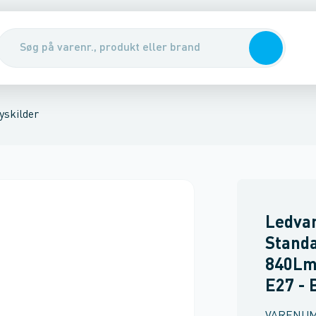
lampe uden reflektor
lysning
Højtryknatiumlampe
Indikations- og signa
yskilder
Ledva
Standa
840Lm
E27 - 