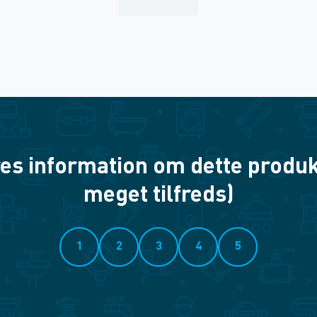
es information om dette produkt? 
meget tilfreds)
1
2
3
4
5