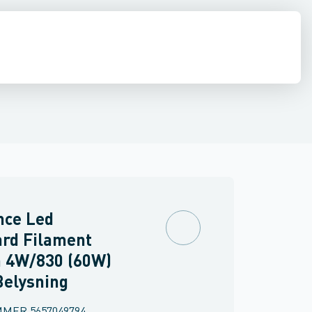
llampe
Specialvarer for lyskilder
nce Led
rd Filament
 4W/830 (60W)
Belysning