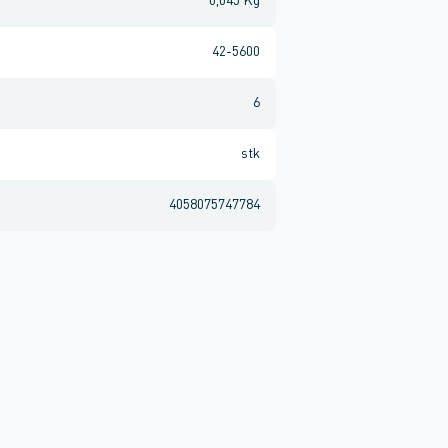
0,045 Kg
42-5600
6
stk
4058075747784