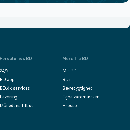
Fordele hos BD
Mere fra BD
24/7
Mit BD
BD app
BD+
BD.dk services
Bæredygtighed
Levering
Egne varemærker
Månedens tilbud
Presse