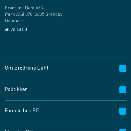
Brødrene Dahl A/S
Park Allé 370, 2605 Brøndby
Danmark
48 78 40 00
Facebook
LinkedIn
Om Brødrene Dahl
Kundeservice
Politikker
Vagttelefon 30 10 89 89
Spørgsmål og svar
Salgs- og leveringsbetingelser
Fordele hos BD
Job og karriere
Privatlivspolitik
Fødevarekontrolrapport
Cookies
24/7