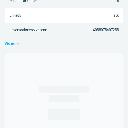
Pakkestørrelse
:
6
Enhed
:
stk
Leverandørens varenr.
:
4058075607255
Vis mere