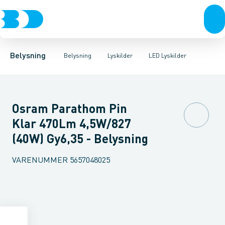
Belysning
Lyskilder
LED Lyskilder
Belysningsarmaturer
Lysrør
UV-Lampe
Lysstyring
Metalhalogen udladningslampe
Tilbehør til belysni
Belysning
Belysning
Lyskilder
LED Lyskilder
Osram Parathom Pin
Klar 470Lm 4,5W/827
(40W) Gy6,35 - Belysning
VARENUMMER
5657048025