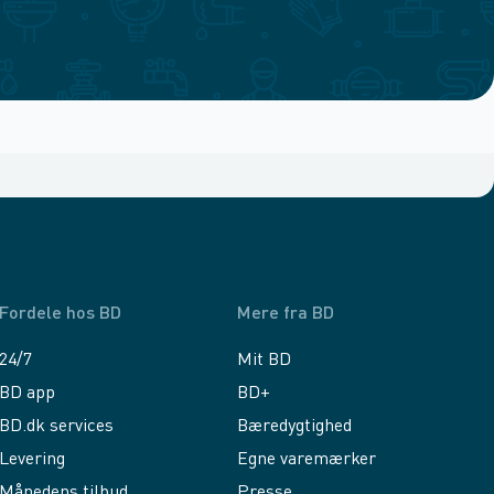
Fordele hos BD
Mere fra BD
24/7
Mit BD
BD app
BD+
BD.dk services
Bæredygtighed
Levering
Egne varemærker
Månedens tilbud
Presse