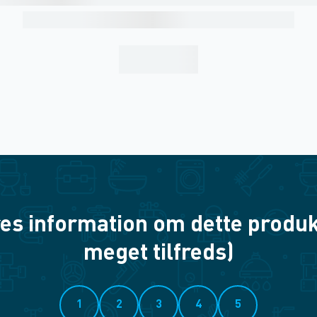
es information om dette produkt? 
meget tilfreds)
1
2
3
4
5