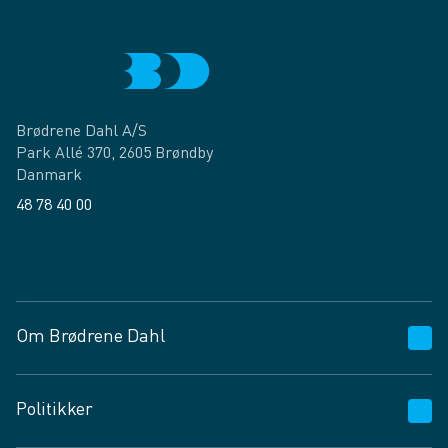
Brødrene Dahl A/S
Park Allé 370, 2605 Brøndby
Danmark
48 78 40 00
Facebook
LinkedIn
Om Brødrene Dahl
Kundeservice
Politikker
Vagttelefon 30 10 89 89