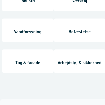
Industri
Værktøj
Vandforsyning
Befæstelse
Tag & facade
Arbejdstøj & sikkerhed