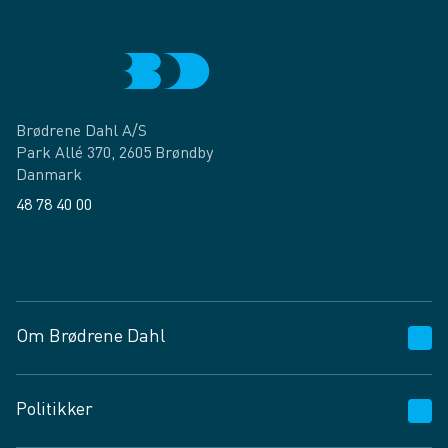
Brødrene Dahl A/S
Park Allé 370, 2605 Brøndby
Danmark
48 78 40 00
Facebook
LinkedIn
Om Brødrene Dahl
Kundeservice
Politikker
Vagttelefon 30 10 89 89