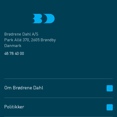
Brødrene Dahl A/S
Park Allé 370, 2605 Brøndby
Danmark
48 78 40 00
Facebook
LinkedIn
Om Brødrene Dahl
Kundeservice
Politikker
Vagttelefon 30 10 89 89