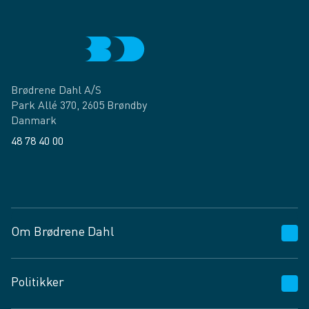
Brødrene Dahl A/S
Park Allé 370, 2605 Brøndby
Danmark
48 78 40 00
Facebook
LinkedIn
Om Brødrene Dahl
Kundeservice
Politikker
Vagttelefon 30 10 89 89