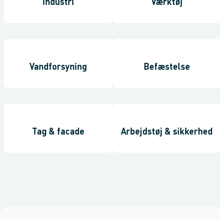
Industri
Værktøj
Vandforsyning
Befæstelse
Tag & facade
Arbejdstøj & sikkerhed