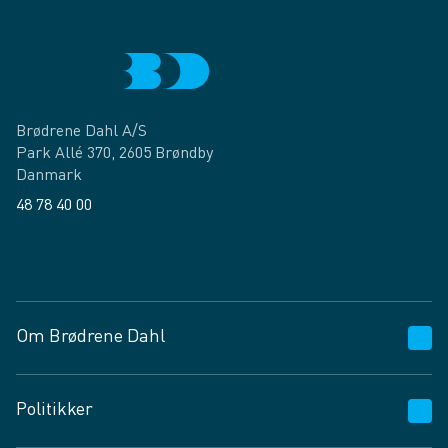
Brødrene Dahl A/S
Park Allé 370, 2605 Brøndby
Danmark
48 78 40 00
Facebook
LinkedIn
Om Brødrene Dahl
Kundeservice
Politikker
Vagttelefon 30 10 89 89