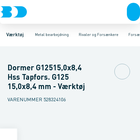
Akku- & elværktøj
Kernebor
Forsænkere og styretappe
Bor
Fræsere
Håndværktøj
Gevindskæring
Rivaler
Rørværktøj
Holdeværktøj og reserve
Bits & toppe
Bor &
Værktøj
Metal bearbejdning
Rivaler og Forsænkere
Forsæn
Dormer G12515,0x8,4
Hss Tapfors. G125
15,0x8,4 mm - Værktøj
VARENUMMER
528324106