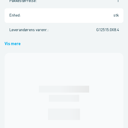
Pakkestørrelse
:
1
Enhed
:
stk
Leverandørens varenr.
:
G12515.0X8.4
Vis mere