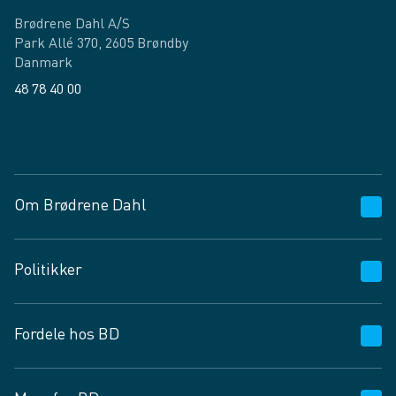
Brødrene Dahl A/S
Park Allé 370, 2605 Brøndby
Danmark
48 78 40 00
Facebook
LinkedIn
Om Brødrene Dahl
Kundeservice
Politikker
Vagttelefon 30 10 89 89
Spørgsmål og svar
Salgs- og leveringsbetingelser
Fordele hos BD
Job og karriere
Privatlivspolitik
Fødevarekontrolrapport
Cookies
24/7