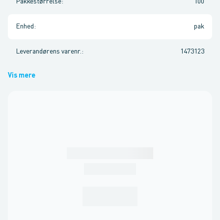
Pakkestørrelse
:
100
Enhed
:
pak
Leverandørens varenr.
:
1473123
Vis mere