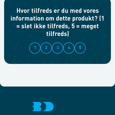
Hvor tilfreds er du med vores
information om dette produkt? (1
= slet ikke tilfreds, 5 = meget
tilfreds)
1
2
3
4
5