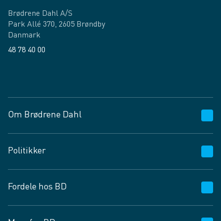
Brødrene Dahl A/S
Park Allé 370, 2605 Brøndby
Danmark
48 78 40 00
Facebook
LinkedIn
Om Brødrene Dahl
Kundeservice
Politikker
Vagttelefon 30 10 89 89
Spørgsmål og svar
Salgs- og leveringsbetingelser
Fordele hos BD
Job og karriere
Privatlivspolitik
Fødevarekontrolrapport
Cookies
24/7