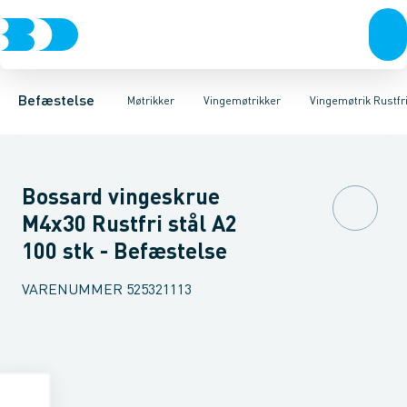
Bolte & sætskruer
Møtrikker til udendørs brug
Vingemøtrik Elgalvaniseret FZB
Møtrikker
Møtrikker til indendørs brug
Skiver
Vingemøtrik Pressede FZB
Skruer
Søm & dykkere
Låse
Gev
Vi
Befæstelse
Møtrikker
Vingemøtrikker
Vingemøtrik Rustfr
Bossard vingeskrue
M4x30 Rustfri stål A2
100 stk - Befæstelse
VARENUMMER
525321113