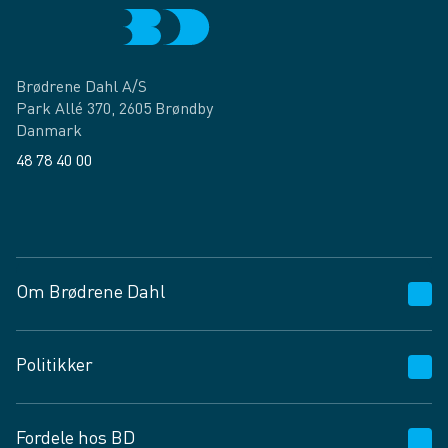
Brødrene Dahl A/S
Park Allé 370, 2605 Brøndby
Danmark
48 78 40 00
Facebook
LinkedIn
Om Brødrene Dahl
Kundeservice
Politikker
Vagttelefon 30 10 89 89
Spørgsmål og svar
Salgs- og leveringsbetingelser
Fordele hos BD
Job og karriere