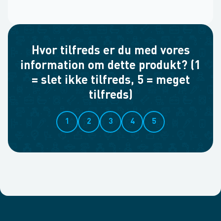
Hvor tilfreds er du med vores
information om dette produkt? (1
= slet ikke tilfreds, 5 = meget
tilfreds)
1
2
3
4
5