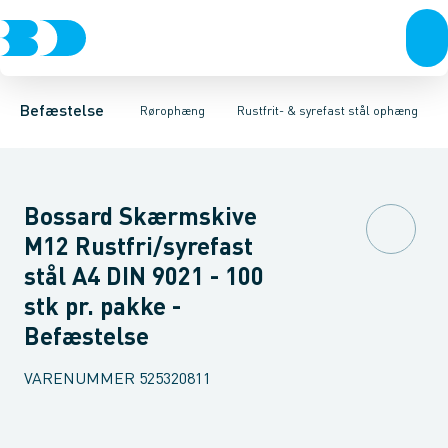
Bolte & sætskruer
Elforzinket- & varmgalvaniseret ophæng
Gevindstænger
Gevindplatter
Møtrikker
Skiver
Skiver
Møtrikker
Skruer
Rustfrit- & syrefast
Søm & dykkere
Grundflanger
Gev
Ko
Befæstelse
Rørophæng
Rustfrit- & syrefast stål ophæng
Bossard Skærmskive
M12 Rustfri/syrefast
stål A4 DIN 9021 - 100
stk pr. pakke -
Befæstelse
VARENUMMER
525320811