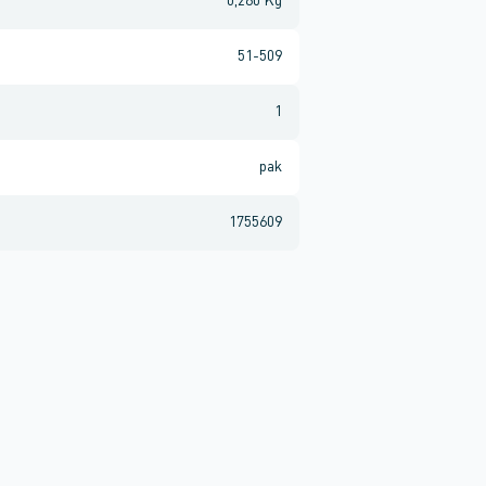
0,260 Kg
51-509
1
pak
1755609