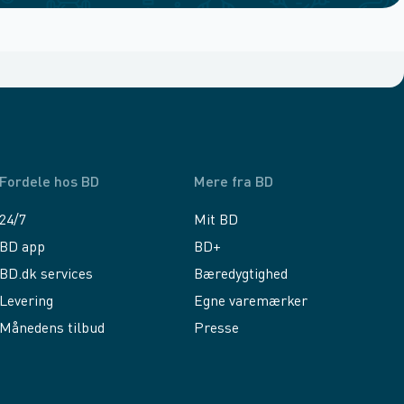
Fordele hos BD
Mere fra BD
24/7
Mit BD
BD app
BD+
BD.dk services
Bæredygtighed
Levering
Egne varemærker
Månedens tilbud
Presse