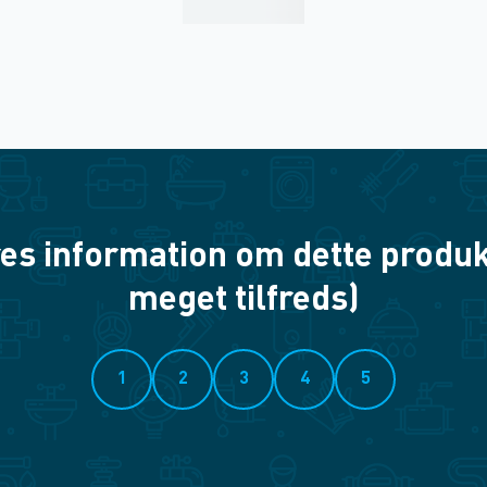
es information om dette produkt? 
meget tilfreds)
1
2
3
4
5