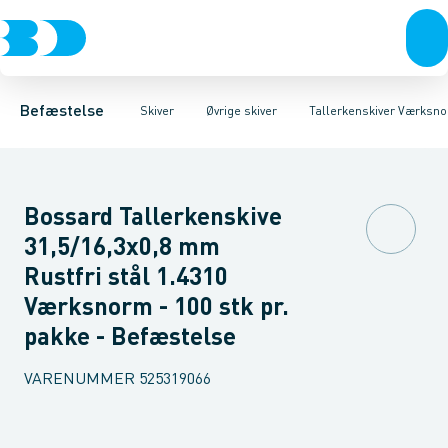
Bolte & sætskruer
Planskiver til udendørs brug
Låseskiver Sort
Låseskiver Rustfri A2
Møtrikker
Planskiver til indendørs brug
Skiver
Skruer
Låseskiver NORD-LOCK
Søm & dykkere
Gev
Sk
Befæstelse
Skiver
Øvrige skiver
Tallerkenskiver Værksnor
Bossard Tallerkenskive
31,5/16,3x0,8 mm
Rustfri stål 1.4310
Værksnorm - 100 stk pr.
pakke - Befæstelse
VARENUMMER
525319066