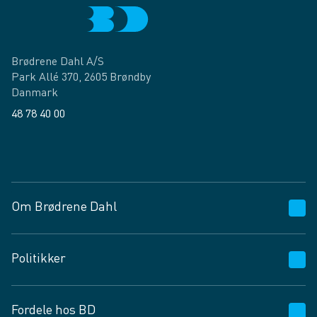
Brødrene Dahl A/S
Park Allé 370, 2605 Brøndby
Danmark
48 78 40 00
Facebook
LinkedIn
Om Brødrene Dahl
Kundeservice
Politikker
Vagttelefon 30 10 89 89
Spørgsmål og svar
Salgs- og leveringsbetingelser
Fordele hos BD
Job og karriere