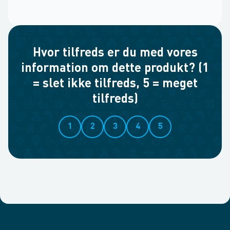
Hvor tilfreds er du med vores
information om dette produkt? (1
= slet ikke tilfreds, 5 = meget
tilfreds)
1
2
3
4
5