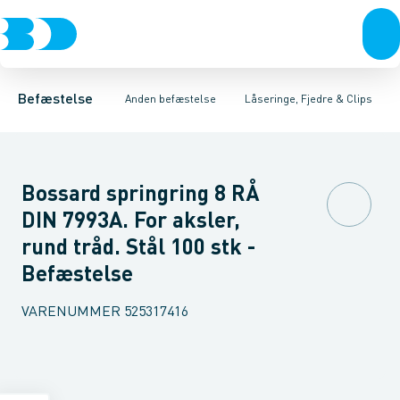
Bolte & sætskruer
Opklodsning
Udvendige låseringe
Hæfteklammer- og Pistoler
Møtrikker
Indvendige låseringe
Skiver
Skruer
Kabel- & slangebind
Låseringe
Søm & dykkere
Springring
Gev
Befæstelse
Anden befæstelse
Låseringe, Fjedre & Clips
Bossard springring 8 RÅ
DIN 7993A. For aksler,
rund tråd. Stål 100 stk -
Befæstelse
VARENUMMER
525317416