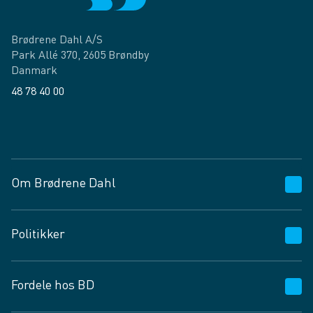
Brødrene Dahl A/S
Park Allé 370, 2605 Brøndby
Danmark
48 78 40 00
Facebook
LinkedIn
Om Brødrene Dahl
Kundeservice
Politikker
Vagttelefon 30 10 89 89
Spørgsmål og svar
Salgs- og leveringsbetingelser
Fordele hos BD
Job og karriere
Privatlivspolitik
Fødevarekontrolrapport