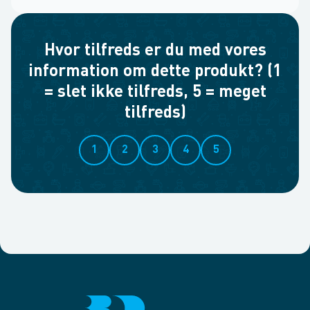
Hvor tilfreds er du med vores
information om dette produkt? (1
= slet ikke tilfreds, 5 = meget
tilfreds)
1
2
3
4
5