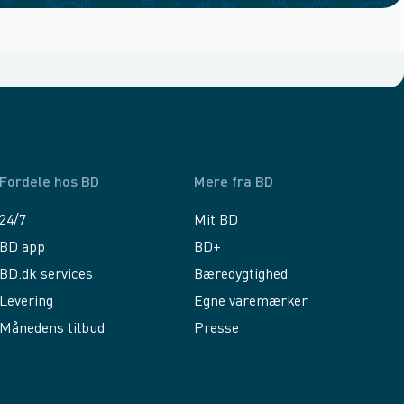
Fordele hos BD
Mere fra BD
24/7
Mit BD
BD app
BD+
BD.dk services
Bæredygtighed
Levering
Egne varemærker
Månedens tilbud
Presse