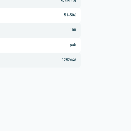
0,150 Kg
51-506
100
pak
1282646