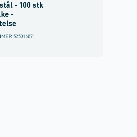
stål - 100 stk
kke -
telse
MMER
525316871