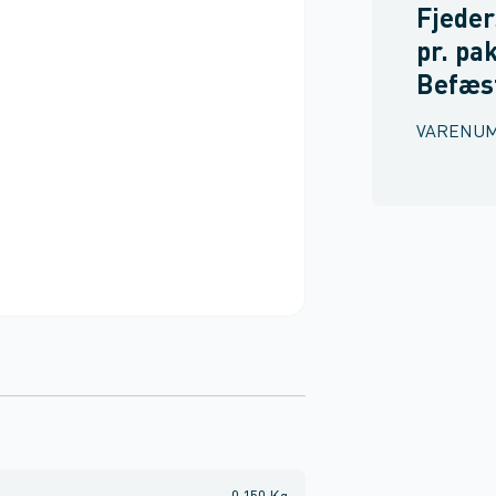
Fjeder
pr. pa
Befæs
VARENU