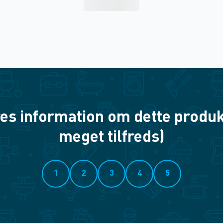
es information om dette produkt? 
meget tilfreds)
1
2
3
4
5