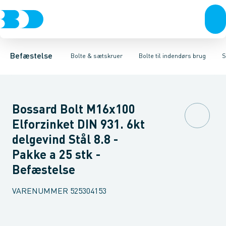
Bolte & sætskruer
Bolte til udendørs brug
Stålbolte Sort
Stålbolte Elgalvaniseret FZB
Møtrikker
Bolte til indendørs brug
Skiver
Skruer
Søm & dykkere
Stålbolte Varmgal
Boltesæt
Sæts
Gev
Befæstelse
Bolte & sætskruer
Bolte til indendørs brug
S
Bossard Bolt M16x100
Elforzinket DIN 931. 6kt
delgevind Stål 8.8 -
Pakke a 25 stk -
Befæstelse
VARENUMMER
525304153