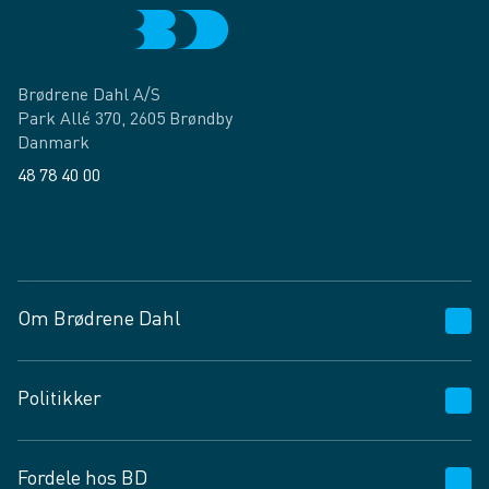
Brødrene Dahl A/S
Park Allé 370, 2605 Brøndby
Danmark
48 78 40 00
Facebook
LinkedIn
Om Brødrene Dahl
Kundeservice
Politikker
Vagttelefon 30 10 89 89
Spørgsmål og svar
Salgs- og leveringsbetingelser
Fordele hos BD
Job og karriere