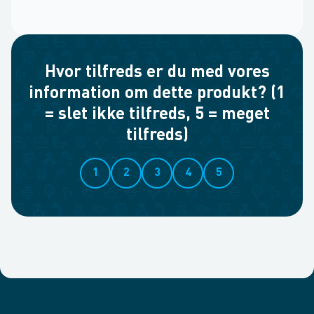
Hvor tilfreds er du med vores
information om dette produkt? (1
= slet ikke tilfreds, 5 = meget
tilfreds)
1
2
3
4
5