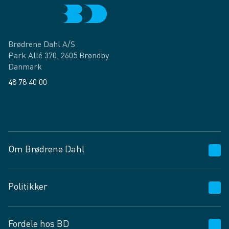
Brødrene Dahl A/S
Park Allé 370, 2605 Brøndby
Danmark
48 78 40 00
Facebook
LinkedIn
Om Brødrene Dahl
Kundeservice
Politikker
Vagttelefon 30 10 89 89
Spørgsmål og svar
Salgs- og leveringsbetingelser
Fordele hos BD
Job og karriere