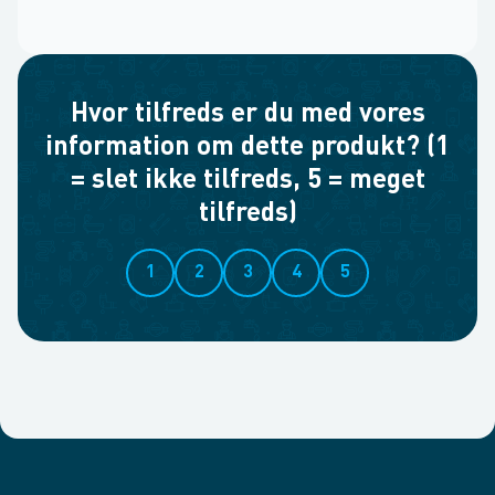
Hvor tilfreds er du med vores
information om dette produkt? (1
= slet ikke tilfreds, 5 = meget
tilfreds)
1
2
3
4
5