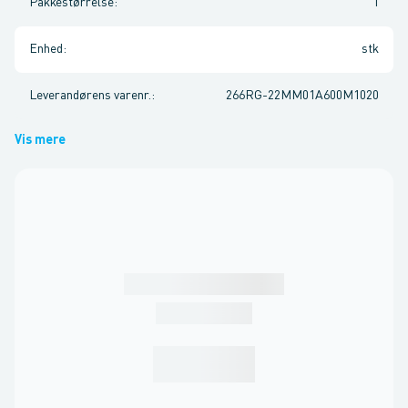
Pakkestørrelse
:
1
Enhed
:
stk
Leverandørens varenr.
:
266RG-22MM01A600M1020
Vis mere