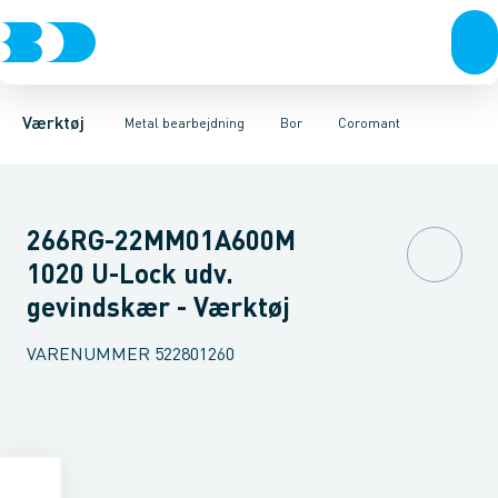
Akku- & elværktøj
Kernebor
Coromant
Bor
Dormer holdeværktøjer
Fræsere
Håndværktøj
Gevindskæring
Rørværktøj
Hårdmetal bor
Holdeværktøj og reserve
Bits & toppe
Pinol bor
Bor &
St
Værktøj
Metal bearbejdning
Bor
Coromant
266RG-22MM01A600M
1020 U-Lock udv.
gevindskær - Værktøj
VARENUMMER
522801260