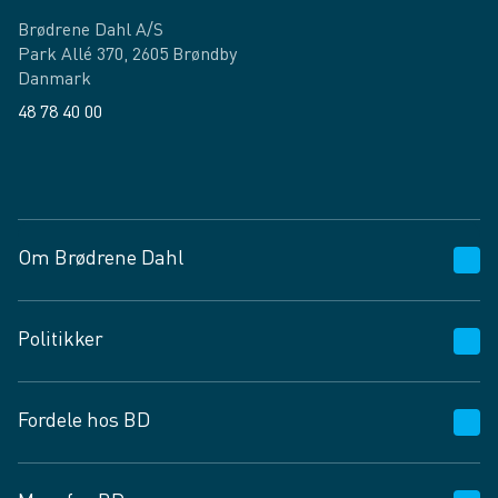
Brødrene Dahl A/S
Park Allé 370, 2605 Brøndby
Danmark
48 78 40 00
Facebook
LinkedIn
Om Brødrene Dahl
Kundeservice
Politikker
Vagttelefon 30 10 89 89
Spørgsmål og svar
Salgs- og leveringsbetingelser
Fordele hos BD
Job og karriere
Privatlivspolitik
Fødevarekontrolrapport
Cookies
24/7