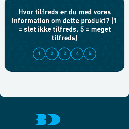
Hvor tilfreds er du med vores
information om dette produkt? (1
= slet ikke tilfreds, 5 = meget
tilfreds)
1
2
3
4
5