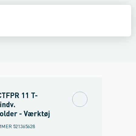
stilladser & hegn
Nivellerings- & måleinstrumenter
Svejsning
Luft
CTFPR 11 T-
indv.
lder - Værktøj
MMER
521365628