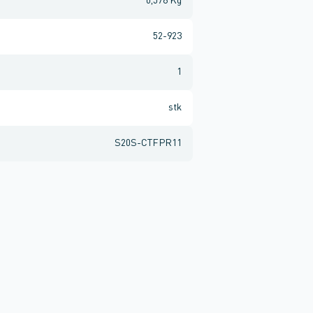
0,578 Kg
52-923
1
stk
S20S-CTFPR11