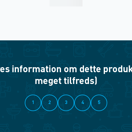
es information om dette produkt? 
meget tilfreds)
1
2
3
4
5