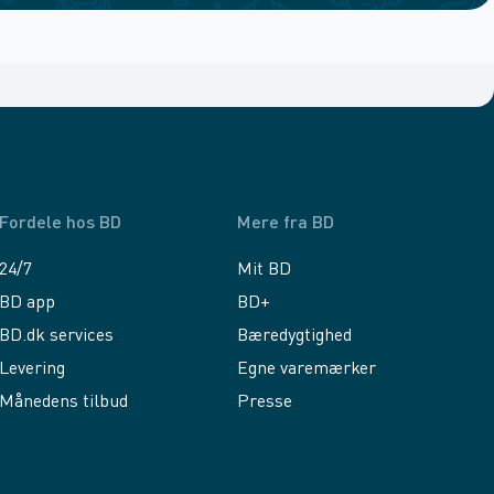
Fordele hos BD
Mere fra BD
24/7
Mit BD
BD app
BD+
BD.dk services
Bæredygtighed
Levering
Egne varemærker
Månedens tilbud
Presse