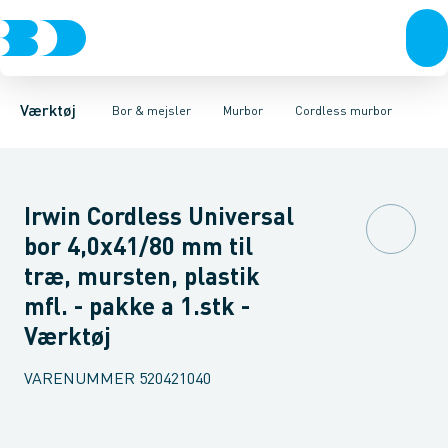
Akku- & elværktøj
Murbor
Almindelige murbor
Hammerbor
Håndværktøj
Metalbor
Cordless murbor
Hulbor
Rørværktøj
Diamantbor
Ekstra hårdføre murbo
Bits & toppe
Træbor
Bor &
Spec
Værktøj
Bor & mejsler
Murbor
Cordless murbor
Irwin Cordless Universal
bor 4,0x41/80 mm til
træ, mursten, plastik
mfl. - pakke a 1.stk -
Værktøj
VARENUMMER
520421040