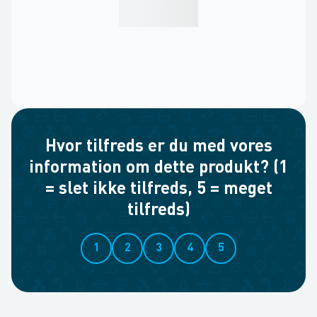
Hvor tilfreds er du med vores
information om dette produkt? (1
= slet ikke tilfreds, 5 = meget
tilfreds)
1
2
3
4
5