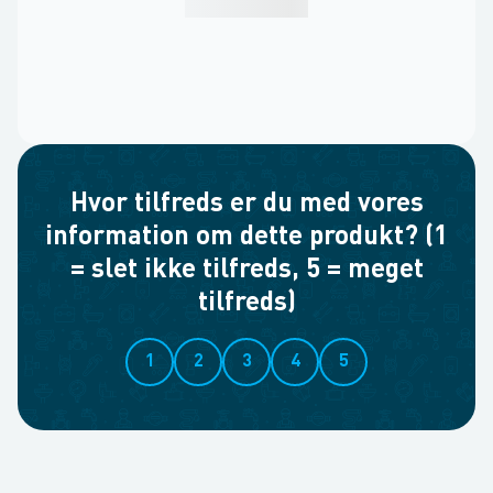
Hvor tilfreds er du med vores
information om dette produkt? (1
= slet ikke tilfreds, 5 = meget
tilfreds)
1
2
3
4
5