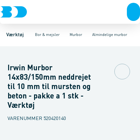
Akku- & elværktøj
Murbor
Almindelige murbor
Hammerbor
Håndværktøj
Metalbor
Cordless murbor
Hulbor
Rørværktøj
Diamantbor
Ekstra hårdføre murbo
Bits & toppe
Træbor
Bor &
Spec
Værktøj
Bor & mejsler
Murbor
Almindelige murbor
Irwin Murbor
14x83/150mm neddrejet
til 10 mm til mursten og
beton - pakke a 1 stk -
Værktøj
VARENUMMER
520420140