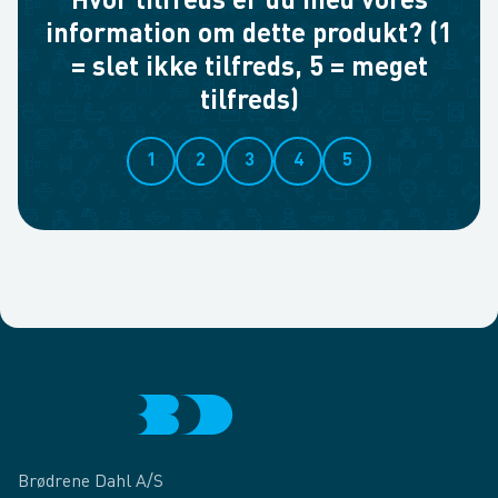
Hvor tilfreds er du med vores
information om dette produkt? (1
= slet ikke tilfreds, 5 = meget
tilfreds)
1
2
3
4
5
Brødrene Dahl A/S