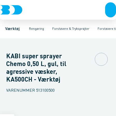
Akku- & elværktøj
Rengøringsmaskiner
Forstøvere
Forstøvere til aggressive væsker
Håndværktøj
Papir, klude & svampe
Rørværktøj
Bits & toppe
Tryksprøjter
Sække & Poser
Bor &
A
Værktøj
Rengøring
Forstøvere & Tryksprøjter
Forstøvere t
KABI super sprayer
Chemo 0,50 L, gul, til
agressive væsker,
KA500CH - Værktøj
VARENUMMER
513100500