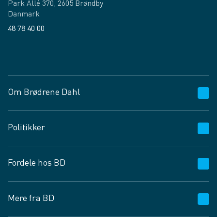
Park Allé 370, 2605 Brøndby
Danmark
48 78 40 00
Facebook
LinkedIn
Om Brødrene Dahl
Kundeservice
Politikker
Vagttelefon 30 10 89 89
Spørgsmål og svar
Salgs- og leveringsbetingelser
Fordele hos BD
Job og karriere
Privatlivspolitik
Fødevarekontrolrapport
Cookies
24/7
Mere fra BD
Vilkår og betingelser
BD app