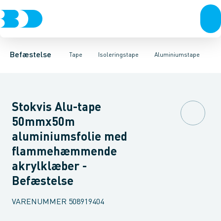
Bolte & sætskruer
Afdækningstape
Aluminiumstape
Gevindtape & Snor
PVC tape
Møtrikker
Rørisoleringstape
Skiver
Byggetape
Skruer
Søm & dykkere
Isoleringstape
Gev
Ø
Befæstelse
Tape
Isoleringstape
Aluminiumstape
Stokvis Alu-tape
50mmx50m
aluminiumsfolie med
flammehæmmende
akrylklæber -
Befæstelse
VARENUMMER
508919404