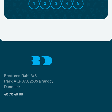
1
2
3
4
5
Brødrene Dahl A/S
Park Allé 370, 2605 Brøndby
Danmark
48 78 40 00