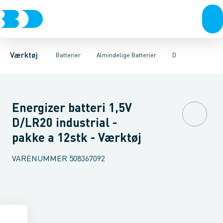
Akku- & elværktøj
Almindelige Batterier
AA
AAA
C
D
Håndværktøj
Genopladelige Batterier
Rørværktøj
Bits & toppe
Lithiumbatterie
Bor &
Værktøj
Batterier
Almindelige Batterier
D
Energizer batteri 1,5V
D/LR20 industrial -
pakke a 12stk - Værktøj
VARENUMMER
508367092