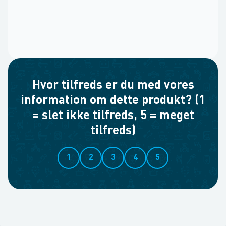
Hvor tilfreds er du med vores
information om dette produkt? (1
= slet ikke tilfreds, 5 = meget
tilfreds)
1
2
3
4
5