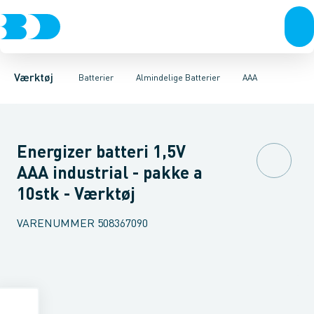
Akku- & elværktøj
Almindelige Batterier
AA
AAA
C
D
Håndværktøj
Genopladelige Batterier
Rørværktøj
Bits & toppe
Lithiumbatterie
Bor &
Værktøj
Batterier
Almindelige Batterier
AAA
Energizer batteri 1,5V
AAA industrial - pakke a
10stk - Værktøj
VARENUMMER
508367090