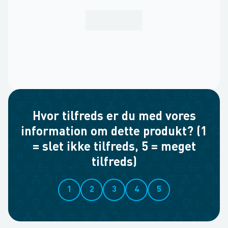
Hvor tilfreds er du med vores
information om dette produkt? (1
= slet ikke tilfreds, 5 = meget
tilfreds)
1
2
3
4
5