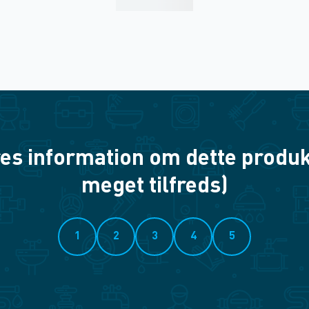
es information om dette produkt? 
meget tilfreds)
1
2
3
4
5