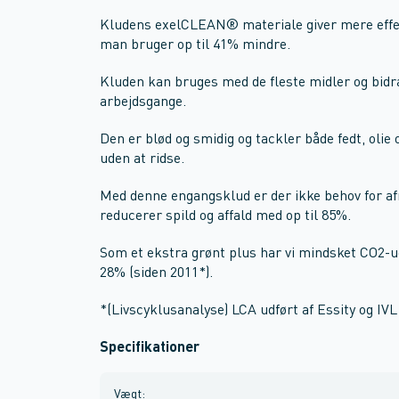
Kludens exelCLEAN® materiale giver mere effek
man bruger op til 41% mindre.
Kluden kan bruges med de fleste midler og bidr
arbejdsgange.
Den er blød og smidig og tackler både fedt, olie
uden at ridse.
Med denne engangsklud er der ikke behov for afr
reducerer spild og affald med op til 85%.
Som et ekstra grønt plus har vi mindsket CO2
28% (siden 2011*).
*(Livscyklusanalyse) LCA udført af Essity og IVL 
Specifikationer
Vægt
: