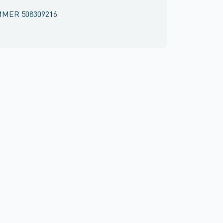
MMER
508309216