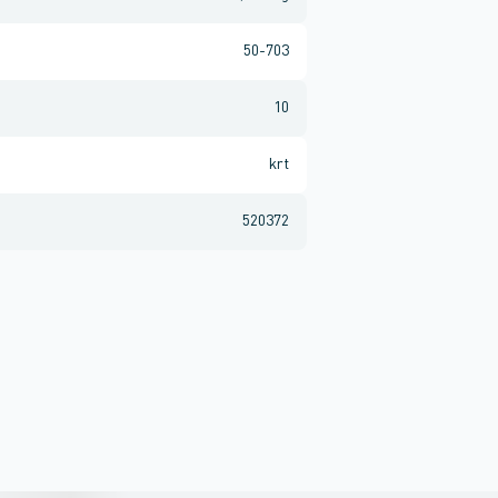
50-703
10
krt
520372