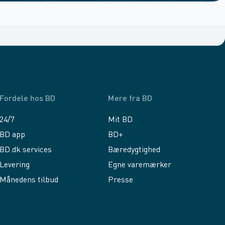
Fordele hos BD
Mere fra BD
24/7
Mit BD
BD app
BD+
BD.dk services
Bæredygtighed
Levering
Egne varemærker
Månedens tilbud
Presse