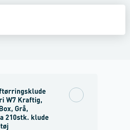
Spande
stilladser & hegn
ativer
Forstøvere & Tryksprøjter
Nivellerings- & måleinstrumenter
Slanger & Oprullere
Svejsning
Affugtere
Luft
ftørringsklude
ri W7 Kraftig,
Box, Grå,
a 210stk. klude
tøj