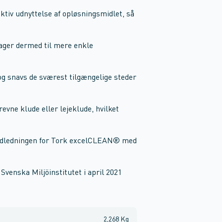
tiv udnyttelse af opløsningsmidlet, så
ager dermed til mere enkle
 og snavs de sværest tilgængelige steder
evne klude eller lejeklude, hvilket
-udledningen for Tork excelCLEAN® med
Svenska Miljöinstitutet i april 2021
2,268 Kg