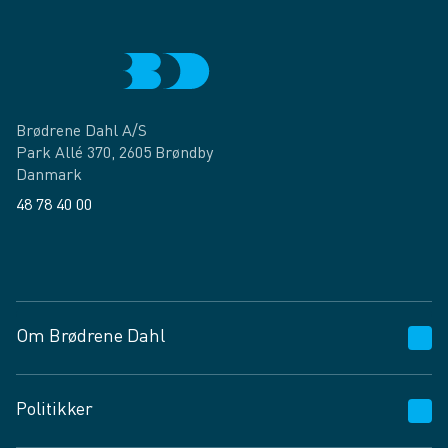
Brødrene Dahl A/S
Park Allé 370, 2605 Brøndby
Danmark
48 78 40 00
Facebook
LinkedIn
Om Brødrene Dahl
Kundeservice
Politikker
Vagttelefon 30 10 89 89