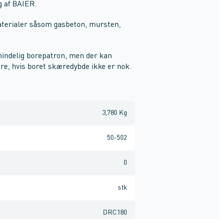
g af BAIER.
materialer såsom gasbeton, mursten,
mindelig borepatron, men der kan
re, hvis boret skæredybde ikke er nok.
3,780 Kg
50-502
0
stk
DRC180