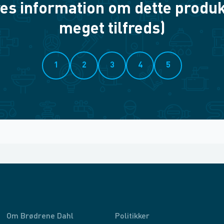
es information om dette produkt? 
meget tilfreds)
1
2
3
4
5
Om Brødrene Dahl
Politikker