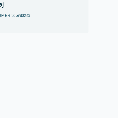
øj
MMER
505980243