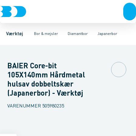
Akku- & elværktøj
Murbor
Fliseborsæt
Hammerbor
Flisebor
Håndværktøj
Metalbor
Tilbehør til flisebor
Hulbor
Rørværktøj
Diamantbor
Kernebor med 1 1/4" 
Bits & toppe
Træbor
Bor &
Spec
Værktøj
Bor & mejsler
Diamantbor
Japanerbor
BAIER Core-bit
105X140mm Hårdmetal
hulsav dobbeltskær
(Japanerbor) - Værktøj
VARENUMMER
505980235