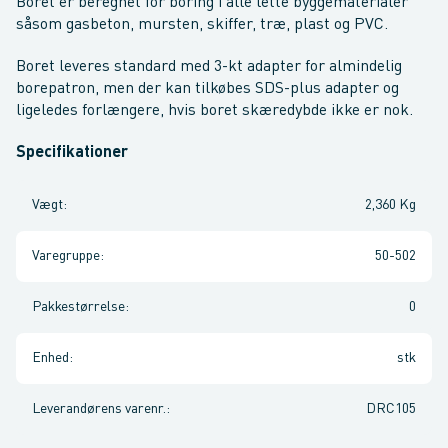
Boret er beregnet for boring i alle lette byggematerialer
såsom gasbeton, mursten, skiffer, træ, plast og PVC.
Boret leveres standard med 3-kt adapter for almindelig
borepatron, men der kan tilkøbes SDS-plus adapter og
ligeledes forlængere, hvis boret skæredybde ikke er nok.
Specifikationer
Vægt
:
2,360 Kg
Varegruppe
:
50-502
Pakkestørrelse
:
0
Enhed
:
stk
Leverandørens varenr.
:
DRC105