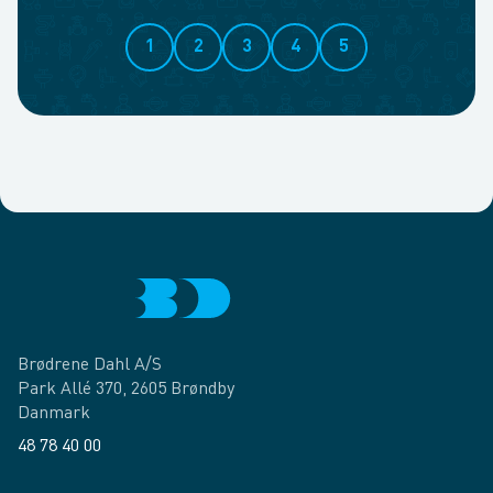
1
2
3
4
5
Brødrene Dahl A/S
Park Allé 370, 2605 Brøndby
Danmark
48 78 40 00