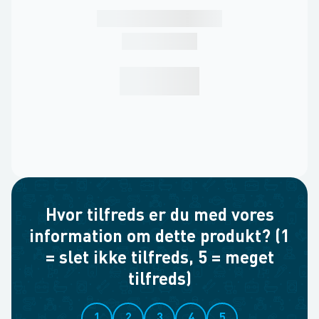
Hvor tilfreds er du med vores
information om dette produkt? (1
= slet ikke tilfreds, 5 = meget
tilfreds)
1
2
3
4
5