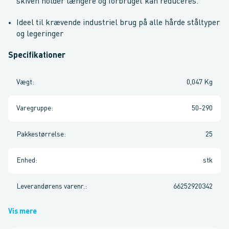
skiven holder længere og forbruget kan reduceres.
Ideel til krævende industriel brug på alle hårde ståltyper
og legeringer
Specifikationer
Vægt
:
0,047 Kg
Varegruppe
:
50-290
Pakkestørrelse
:
25
Enhed
:
stk
Leverandørens varenr.
:
66252920342
Vis mere