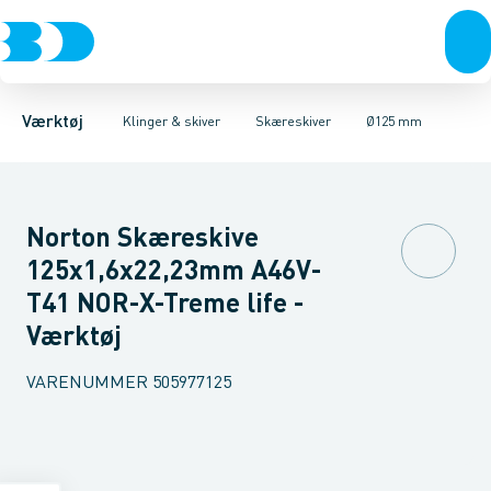
Akku- & elværktøj
Bajonetsavklinger
Ø76 mm
Ø100 mm
Ø115 mm
Stiksavsklinger
Håndværktøj
Ø125 mm
Rørværktøj
Skæreskiver
Ø150 mm
Bits & toppe
Ø230 mm
Diamantklinge
Bor &
Ø350
Værktøj
Klinger & skiver
Skæreskiver
Ø125 mm
Norton Skæreskive
125x1,6x22,23mm A46V-
T41 NOR-X-Treme life -
Værktøj
VARENUMMER
505977125