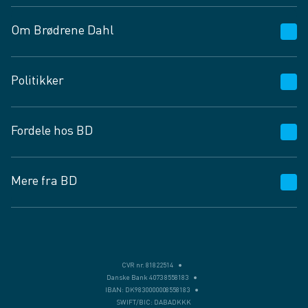
Om Brødrene Dahl
Kundeservice
Politikker
Vagttelefon 30 10 89 89
Spørgsmål og svar
Salgs- og leveringsbetingelser
Fordele hos BD
Job og karriere
Privatlivspolitik
Fødevarekontrolrapport
Cookies
24/7
Mere fra BD
Vilkår og betingelser
BD app
BD.dk services
Mit BD
Levering
BD+
Månedens tilbud
Bæredygtighed
CVR nr. 81822514
Danske Bank 4073 8558183
Egne varemærker
IBAN: DK9830000008558183
SWIFT/BIC: DABADKKK