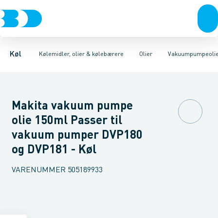
Kompressorer
Kølemidler
Kompressorolie
Olier
Kondenseringsaggregater
Kølebærere
Oliepumper
Syretest & Syreneutralisering
Fordampere
Varmep
Va
Køl
Kølemidler, olier & kølebærere
Olier
Vakuumpumpeoli
Makita vakuum pumpe
olie 150ml Passer til
vakuum pumper DVP180
og DVP181 - Køl
VARENUMMER
505189933