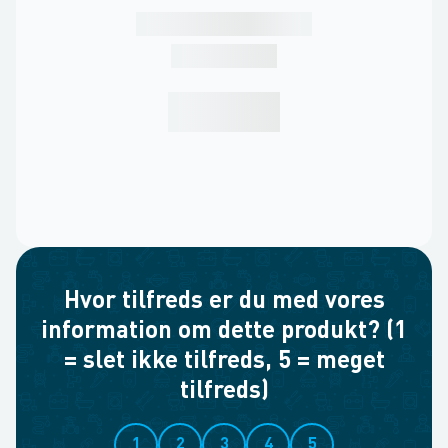
Hvor tilfreds er du med vores
information om dette produkt? (1
= slet ikke tilfreds, 5 = meget
tilfreds)
1
2
3
4
5