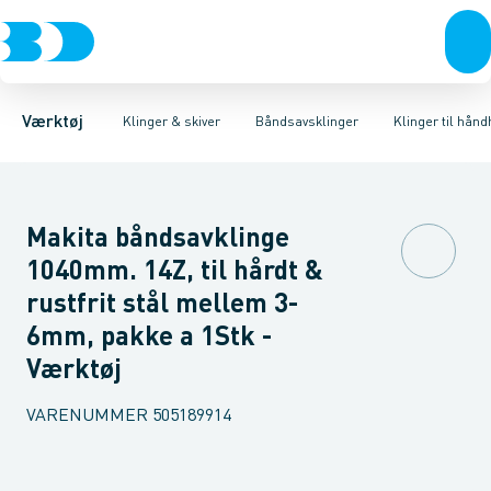
Akku- & elværktøj
Bajonetsavklinger
Klinger til stationære båndsave
Stiksavsklinger
Håndværktøj
Rørværktøj
Klinger til håndholdte båndsa
Skæreskiver
Bits & toppe
Diamantklinge
Bor &
Værktøj
Klinger & skiver
Båndsavsklinger
Klinger til hån
Makita båndsavklinge
1040mm. 14Z, til hårdt &
rustfrit stål mellem 3-
6mm, pakke a 1Stk -
Værktøj
VARENUMMER
505189914