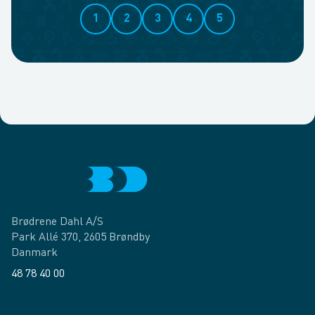
1
2
3
4
5
Brødrene Dahl A/S
Park Allé 370, 2605 Brøndby
Danmark
48 78 40 00