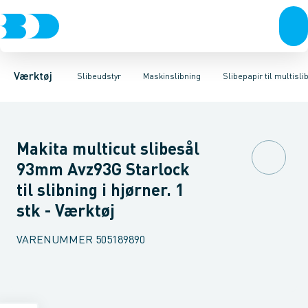
Akku- & elværktøj
Maskinslibning
Slibepapir til båndpudser
Rondeller
Håndværktøj
Slibevifter, Ringe & Kopper
Slibepapir til excentersliber
Rørværktøj
Bits & toppe
Skrubsk
Slibepa
Bor &
Værktøj
Slibeudstyr
Maskinslibning
Slibepapir til multisli
Makita multicut slibesål
93mm Avz93G Starlock
til slibning i hjørner. 1
stk - Værktøj
VARENUMMER
505189890