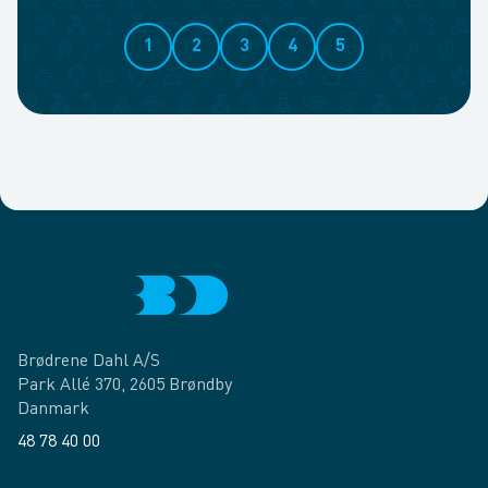
1
2
3
4
5
Brødrene Dahl A/S
Park Allé 370, 2605 Brøndby
Danmark
48 78 40 00