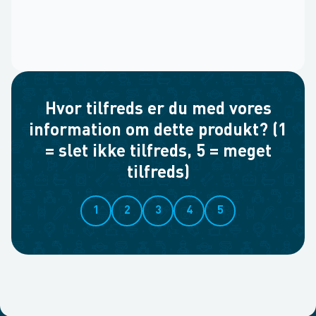
Hvor tilfreds er du med vores
information om dette produkt? (1
= slet ikke tilfreds, 5 = meget
tilfreds)
1
2
3
4
5