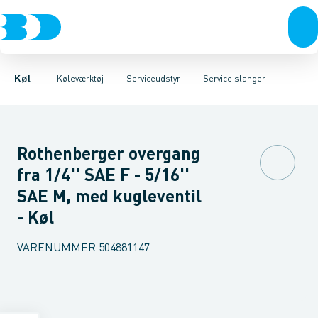
Kompressorer
Måleinstrumenter
Læksøgning
Magnetisk udstyr
Kondenseringsaggregater
Serviceudstyr
Reduktionsventiler
Værktøj
Fordampere
Rengøring
Varmep
Se
Køl
Køleværktøj
Serviceudstyr
Service slanger
Rothenberger overgang
fra 1/4'' SAE F - 5/16''
SAE M, med kugleventil
- Køl
VARENUMMER
504881147