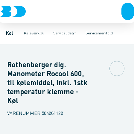
Kompressorer
Måleinstrumenter
Læksøgning
Magnetisk udstyr
Kondenseringsaggregater
Serviceudstyr
Reduktionsventiler
Værktøj
Fordampere
Rengøring
Varmep
Se
Køl
Køleværktøj
Serviceudstyr
Servicemanifold
Rothenberger dig.
Manometer Rocool 600,
til kølemiddel, inkl. 1stk
temperatur klemme -
Køl
VARENUMMER
504881128