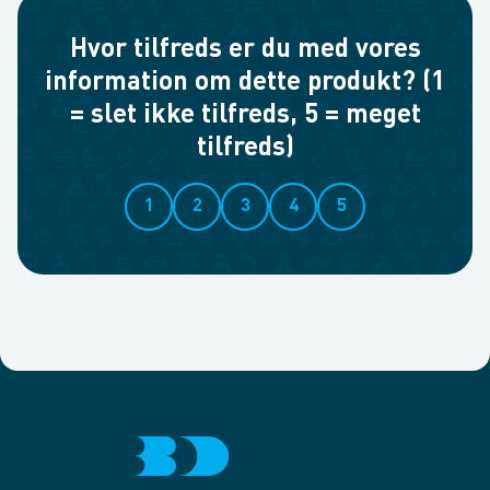
Hvor tilfreds er du med vores
information om dette produkt? (1
= slet ikke tilfreds, 5 = meget
tilfreds)
1
2
3
4
5