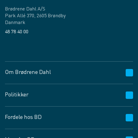
Brødrene Dahl A/S
Park Allé 370, 2605 Brøndby
Danmark
48 78 40 00
Facebook
LinkedIn
Om Brødrene Dahl
Kundeservice
Politikker
Vagttelefon 30 10 89 89
Spørgsmål og svar
Salgs- og leveringsbetingelser
Fordele hos BD
Job og karriere
Privatlivspolitik
Fødevarekontrolrapport
Cookies
24/7