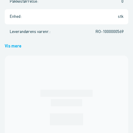
Pakkestørrelse
:
0
Enhed
:
stk
Leverandørens varenr.
:
RO-1000000569
Vis mere