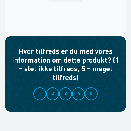
Hvor tilfreds er du med vores
information om dette produkt? (1
= slet ikke tilfreds, 5 = meget
tilfreds)
1
2
3
4
5