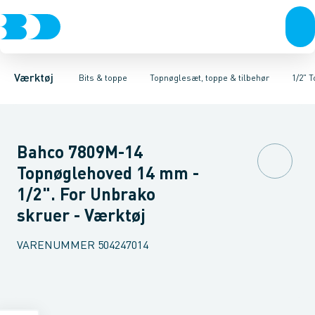
Akku- & elværktøj
Bits
Kardanled
Holdere & overgange
1/4" Toppe
Håndværktøj
3/8" Toppe
Skruetrækkere
Rørværktøj
1/2" Toppe
Topnøglesæt, toppe 
Bits & toppe
3/4" Toppe
Skralde
Bor &
Værktøj
Bits & toppe
Topnøglesæt, toppe & tilbehør
1/2" 
Bahco 7809M-14
Topnøglehoved 14 mm -
1/2". For Unbrako
skruer - Værktøj
VARENUMMER
504247014