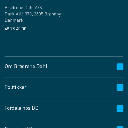
Brødrene Dahl A/S
Park Allé 370, 2605 Brøndby
Danmark
48 78 40 00
Facebook
LinkedIn
Om Brødrene Dahl
Kundeservice
Politikker
Vagttelefon 30 10 89 89
Spørgsmål og svar
Salgs- og leveringsbetingelser
Fordele hos BD
Job og karriere
Privatlivspolitik
Fødevarekontrolrapport
Cookies
24/7