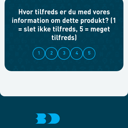
Hvor tilfreds er du med vores
information om dette produkt? (1
= slet ikke tilfreds, 5 = meget
tilfreds)
1
2
3
4
5