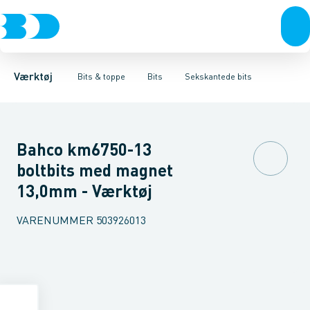
Akku- & elværktøj
Bits
Bits med Torx
Holdere & overgange
Bits med Philipskærv
Håndværktøj
Skruetrækkere
Rørværktøj
Bits med Pozidrivekærv
Topnøglesæt, toppe 
Bits & toppe
Bor &
S
Værktøj
Bits & toppe
Bits
Sekskantede bits
Bahco km6750-13
boltbits med magnet
13,0mm - Værktøj
VARENUMMER
503926013